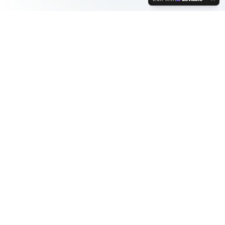
Escolha seu
Plano
Internet UltraFibra com a melhor tecnologia para
sua casa ou empresa
150 MEGA
por apenas
59
,
99
R$
/mês