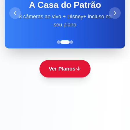
A Casa do Patrão
8 câmeras ao vivo + Disney+ incluso no
seu plano
Ver Planos